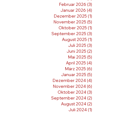
Februar 2026
(3)
3 Beiträge
Januar 2026
(4)
4 Beiträge
Dezember 2025
(1)
1 Beitrag
November 2025
(5)
5 Beiträge
Oktober 2025
(1)
1 Beitrag
September 2025
(3)
3 Beiträge
August 2025
(1)
1 Beitrag
Juli 2025
(3)
3 Beiträge
Juni 2025
(2)
2 Beiträge
Mai 2025
(5)
5 Beiträge
April 2025
(4)
4 Beiträge
März 2025
(6)
6 Beiträge
Januar 2025
(5)
5 Beiträge
Dezember 2024
(4)
4 Beiträge
November 2024
(6)
6 Beiträge
Oktober 2024
(3)
3 Beiträge
September 2024
(2)
2 Beiträge
August 2024
(2)
2 Beiträge
Juli 2024
(1)
1 Beitrag