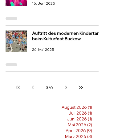
16. Juni 2025
Auftritt des modernen Kindertanz
beim Kulturfest Buckow
26. Mai 2025
3
/
6
August 2026
(1)
1 Beitrag
Juli 2026
(1)
1 Beitrag
Juni 2026
(1)
1 Beitrag
Mai 2026
(2)
2 Beiträge
April 2026
(9)
9 Beiträge
März 2026
(3)
3 Beiträge