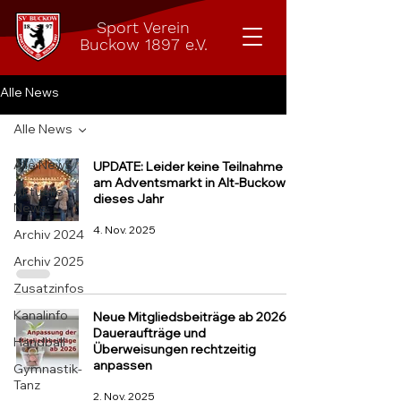
Sport Verein
Buckow 1897 e.V.
Alle News
Alle News
Alle News
UPDATE: Leider keine Teilnahme
am Adventsmarkt in Alt-Buckow
Aktuelle
dieses Jahr
News
4. Nov. 2025
Archiv 2024
Archiv 2025
Zusatzinfos
Kanalinfo
Neue Mitgliedsbeiträge ab 2026 –
Daueraufträge und
Handball
Überweisungen rechtzeitig
anpassen
Gymnastik-
Tanz
2. Nov. 2025