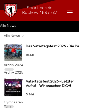
Sport Verein
Buckow 1897 e.V.
Alle News
Alle News
Alle News
Das Vatertagsfest 2026 - Die Party
Aktuelle
16. Mai
News
Archiv 2024
Archiv 2025
Zusatzinfos
Vatertagsfest 2026 - Letzter
Aufruf – Wir brauchen DICH!
Kanalinfo
5. Mai
Handball
Gymnastik-
Tanz