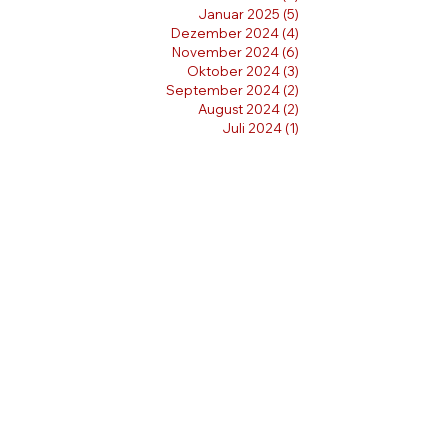
Januar 2025
(5)
5 Beiträge
Dezember 2024
(4)
4 Beiträge
November 2024
(6)
6 Beiträge
Oktober 2024
(3)
3 Beiträge
September 2024
(2)
2 Beiträge
August 2024
(2)
2 Beiträge
Juli 2024
(1)
1 Beitrag