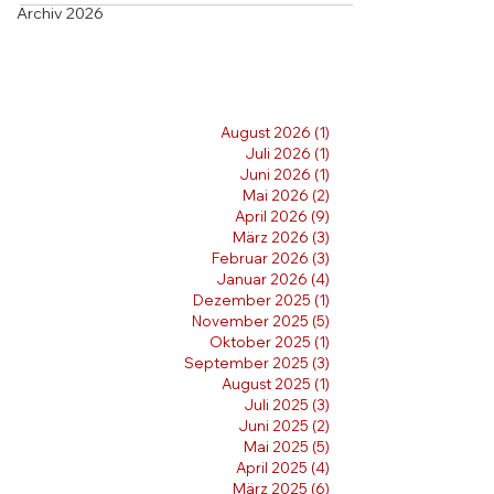
Archiv 2026
August 2026
(1)
1 Beitrag
Juli 2026
(1)
1 Beitrag
Juni 2026
(1)
1 Beitrag
Mai 2026
(2)
2 Beiträge
April 2026
(9)
9 Beiträge
März 2026
(3)
3 Beiträge
Februar 2026
(3)
3 Beiträge
Januar 2026
(4)
4 Beiträge
Dezember 2025
(1)
1 Beitrag
November 2025
(5)
5 Beiträge
Oktober 2025
(1)
1 Beitrag
September 2025
(3)
3 Beiträge
August 2025
(1)
1 Beitrag
Juli 2025
(3)
3 Beiträge
Juni 2025
(2)
2 Beiträge
Mai 2025
(5)
5 Beiträge
April 2025
(4)
4 Beiträge
März 2025
(6)
6 Beiträge