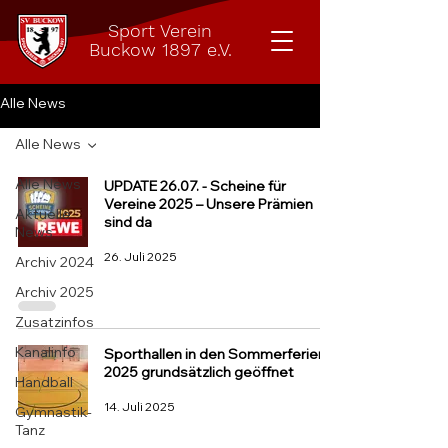
Sport Verein
Buckow 1897 e.V.
Alle News
Alle News
Alle News
UPDATE 26.07. - Scheine für
Vereine 2025 – Unsere Prämien
Aktuelle
sind da
News
26. Juli 2025
Archiv 2024
Archiv 2025
Zusatzinfos
Kanalinfo
Sporthallen in den Sommerferien
2025 grundsätzlich geöffnet
Handball
14. Juli 2025
Gymnastik-
Tanz