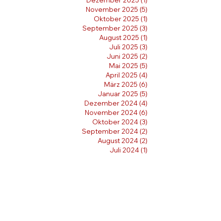
Dezember 2025
(1)
1 Beitrag
November 2025
(5)
5 Beiträge
Oktober 2025
(1)
1 Beitrag
September 2025
(3)
3 Beiträge
August 2025
(1)
1 Beitrag
Juli 2025
(3)
3 Beiträge
Juni 2025
(2)
2 Beiträge
Mai 2025
(5)
5 Beiträge
April 2025
(4)
4 Beiträge
März 2025
(6)
6 Beiträge
Januar 2025
(5)
5 Beiträge
Dezember 2024
(4)
4 Beiträge
November 2024
(6)
6 Beiträge
Oktober 2024
(3)
3 Beiträge
September 2024
(2)
2 Beiträge
August 2024
(2)
2 Beiträge
Juli 2024
(1)
1 Beitrag