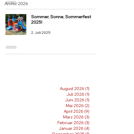
Archiv 2026
Sommer, Sonne, Sommerfest
2025!
2. Juli 2025
August 2026
(1)
1 Beitrag
Juli 2026
(1)
1 Beitrag
Juni 2026
(1)
1 Beitrag
Mai 2026
(2)
2 Beiträge
April 2026
(9)
9 Beiträge
März 2026
(3)
3 Beiträge
Februar 2026
(3)
3 Beiträge
Januar 2026
(4)
4 Beiträge