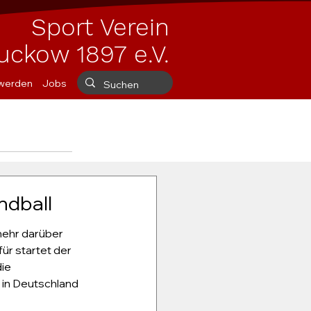
Sport Verein
uckow 1897 e.V.
 werden
Jobs
ndball
ehr darüber 
ür startet der 
ie 
in Deutschland 