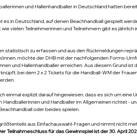
ballerinnen und Hallenhandballer in Deutschland hatten berei
ibt es in Deutschland, auf denen Beachhandball gespielt werd
t wie vielen Teilnehmerinnen und Teilnehmern gibt es jährlich 
n statistisch zu erfassen und aus den Rückmeldungen reprä
 können, möchte der DHB mit der nachfolgenden Forms-Umfr
innen und Hallenhandballer erreichen. Aus diesem Grund ist 
nüpft, bei dem 2 x 2 Tickets für die Handball-WM der Frauen
werden.
och einmal explizit darauf hingewiesen, dass es sich um eine 
an Handballerinnen und Handballer im Allgemeinen richtet - u
 Beachhandball oder beides spielen.
rößtenteils aus Einfachauswahl-Fragen und nimmt nicht mehr
er Teilnahmeschluss für das Gewinnspiel ist der 30. April 20