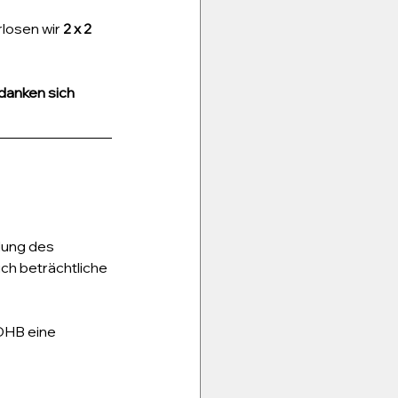
losen wir 
2 x 2 
danken sich 
lung des 
ch beträchtliche 
DHB eine 