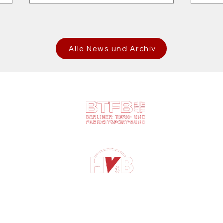
Alle News und Archiv
n
Verbände
ABS
🎈 Wir holen das Kinderfest
gsordnung
des SV Buckow nach!
ftsordnung
schutzkonzept
odex