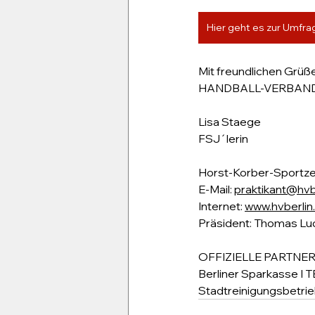
Hier geht es zur Umfra
Mit freundlichen Grüß
HANDBALL-VERBAND B
Lisa Staege
FSJ´lerin
Horst-Korber-Sportzen
E-Mail: 
praktikant@hvb
Internet: 
www.hvberlin
Präsident: Thomas Lud
OFFIZIELLE PARTNER
Berliner Sparkasse I 
Stadtreinigungsbetri