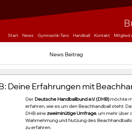
B
Start
News
Gymnastik-Tanz
Handball
Kontakt
Mitglied
News Beitrag
: Deine Erfahrungen mit Beachha
Der 
Deutsche Handballbund e.V. (DHB)
 möchte m
erfahren, wie es um den Beachhandball steht. Daf
DHB eine 
zweiminütige Umfrage
, um mehr über d
Wahrnehmung und Nutzung des Beachhandballs 
zu erfahren.