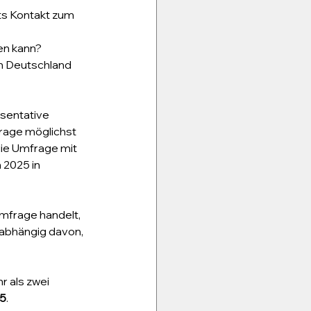
ts Kontakt zum 
en kann?
in Deutschland 
sentative 
age möglichst 
die Umfrage mit 
 2025 in 
Umfrage handelt, 
nabhängig davon, 
 als zwei 
25
.