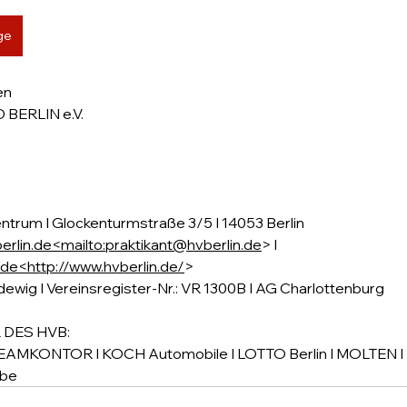
ge
en
ERLIN e.V.
trum I Glockenturmstraße 3/5 I 14053 Berlin
erlin.de
<
mailto:praktikant@hvberlin.de
> I
.de
<
http://www.hvberlin.de/
>
ewig I Vereinsregister-Nr.: VR 1300B I AG Charlottenburg
 DES HVB:
TEAMKONTOR I KOCH Automobile I LOTTO Berlin I MOLTEN I B 
ebe