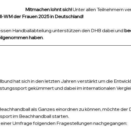
Mitmachen lohnt sich!
 Unter allen Teilnehmern ver
all-WM der Frauen 2025 in Deutschland!
essen Handballabteilung unterstützen den DHB dabei und 
be
e teilgenommen haben
.
und hat sich in den letzten Jahren verstärkt um die Entwick
stungssport gekümmert und dabei im internationalen Verglei
 Beachhandball als Ganzes einordnen zu können, möchte der 
port im Beachhandball starten.
 einer Umfrage folgenden Fragestellungen nachgegangen: