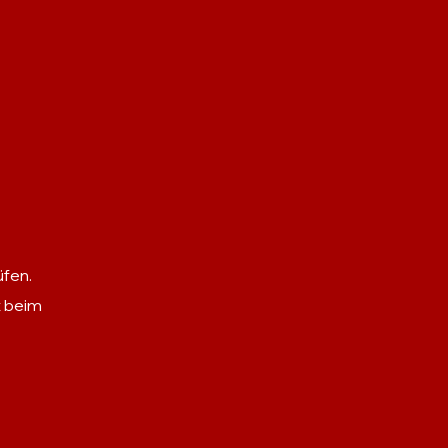
üfen.
t beim