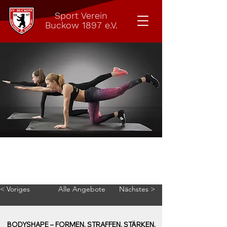
Sport Verein
Buckow 1897 e.V.
Body Shape
Deinen Körper formen, straffen und
stärken mit Spaß
< Voriges
Alle Angebote
Nächstes >
BODYSHAPE – FORMEN. STRAFFEN. STÄRKEN.