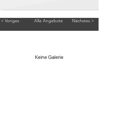
< Voriges
Alle Angebote
Nächstes >
Keine Galerie
Rechtliches
Vorstand
Satzung
Impressum-Datenschutz