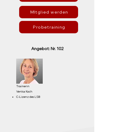
MItglied werden
Probetraining
Angebot: Nr. 102
Trainerin
Venka Koch
C-Lizenz des LSB